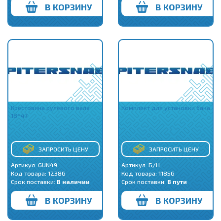
В КОРЗИНУ
В КОРЗИНУ
Крестовина рулевого вала
Комплект для установки бака
18*47
ЗАПРОСИТЬ ЦЕНУ
ЗАПРОСИТЬ ЦЕНУ
Артикул: GUN49
Артикул: Б/Н
Код товара:
12386
Код товара:
11856
Срок поставки:
В наличии
Срок поставки:
В пути
В КОРЗИНУ
В КОРЗИНУ