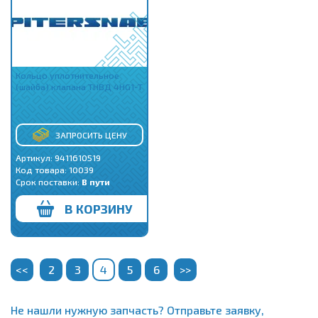
Кольцо уплотнительное
(шайба) клапана ТНВД 4HG1-T
ЗАПРОСИТЬ ЦЕНУ
Артикул: 9411610519
Код товара:
10039
Срок поставки:
В пути
В КОРЗИНУ
<<
2
3
4
5
6
>>
Не нашли нужную запчасть? Отправьте заявку,