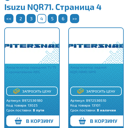
Isuzu NQR71. Страница 4
<<
2
3
4
5
6
>>
Амортизатор передний 71/75
Амортизатор задний
с кронштейном ABS
NQR/NMR/NPR
ЗАПРОСИТЬ ЦЕНУ
ЗАПРОСИТЬ ЦЕНУ
Артикул: 8972536180
Артикул: 8972536510
Код товара:
13025
Код товара:
13101
Срок поставки:
В пути
Срок поставки:
В наличии
В КОРЗИНУ
В КОРЗИНУ