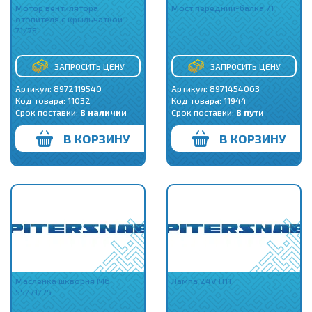
Мотор вентилятора
Мост передний-балка 71
отопителя с крыльчаткой
71/75
ЗАПРОСИТЬ ЦЕНУ
ЗАПРОСИТЬ ЦЕНУ
Артикул: 8972119540
Артикул: 8971454063
Код товара:
11032
Код товара:
11944
Срок поставки:
В наличии
Срок поставки:
В пути
В КОРЗИНУ
В КОРЗИНУ
Масленка шкворня M6
Лампа 24V H11
55/71/75