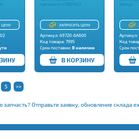
ая
карданного D6DA22
(вход)
 ЦЕНУ
ЗАПРОСИТЬ ЦЕНУ
002
Артикул: 49720-6A600
Артикул:
Код товара:
7995
Код това
ути
Срок поставки:
В наличии
Срок пос
РЗИНУ
В КОРЗИНУ
5
>>
 запчасть? Отправьте заявку, обновление склада 