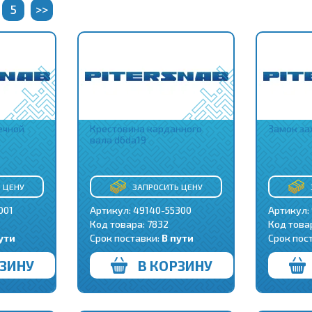
5
>>
ечной
Крестовина карданного
Замок за
вала d6da19
 ЦЕНУ
ЗАПРОСИТЬ ЦЕНУ
001
Артикул: 49140-55300
Артикул:
Код товара:
7832
Код това
ути
Срок поставки:
В пути
Срок пос
РЗИНУ
В КОРЗИНУ