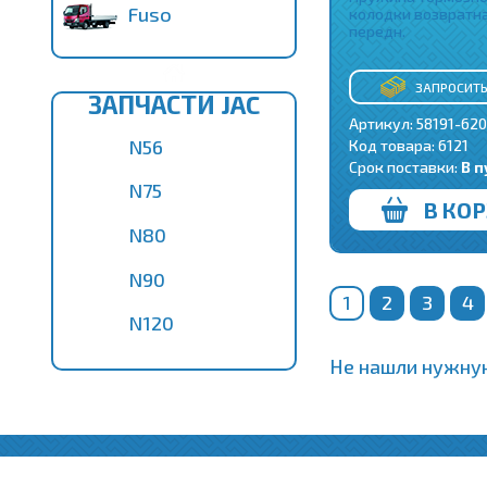
Fuso
колодки возвратн
передн.
ЗАПРОСИТЬ
ЗАПЧАСТИ JAC
Артикул: 58191-62
N56
Код товара:
6121
Срок поставки:
В п
N75
В КО
N80
N90
1
2
3
4
N120
Не нашли нужную