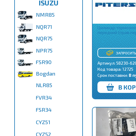
ISUZU
NMR85
NQR71
Цилиндр тормозно
передний (прав.пер
NQR75
NPR75
ЗАПРОСИТЬ
FSR90
Артикул: 58230-62
Код товара:
12725
Bogdan
Срок поставки:
В п
NLR85
В КО
FVR34
FSR34
CYZ51
CYZ52