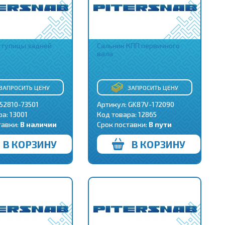
ступицы задней
Сальник КПП первичного
вала
ЗАПРОСИТЬ ЦЕНУ
ЗАПРОСИТЬ ЦЕНУ
52810-73501
Артикул: GK87V-172090
ра:
13001
Код товара:
12865
тавки:
В наличии
Срок поставки:
В пути
В КОРЗИНУ
В КОРЗИНУ