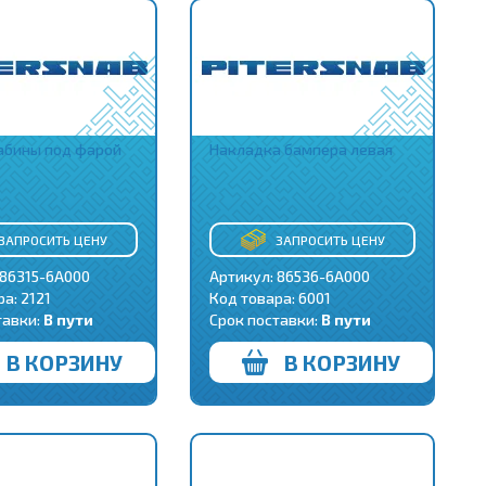
абины под фарой
Накладка бампера левая
ЗАПРОСИТЬ ЦЕНУ
ЗАПРОСИТЬ ЦЕНУ
 86315-6A000
Артикул: 86536-6A000
ра:
2121
Код товара:
6001
тавки:
В пути
Срок поставки:
В пути
В КОРЗИНУ
В КОРЗИНУ