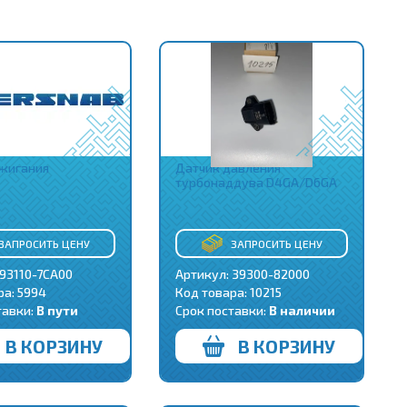
жигания
Датчик давления
турбонаддува D4GA/D6GA
ЗАПРОСИТЬ ЦЕНУ
ЗАПРОСИТЬ ЦЕНУ
 93110-7CA00
Артикул: 39300-82000
ра:
5994
Код товара:
10215
тавки:
В пути
Срок поставки:
В наличии
В КОРЗИНУ
В КОРЗИНУ