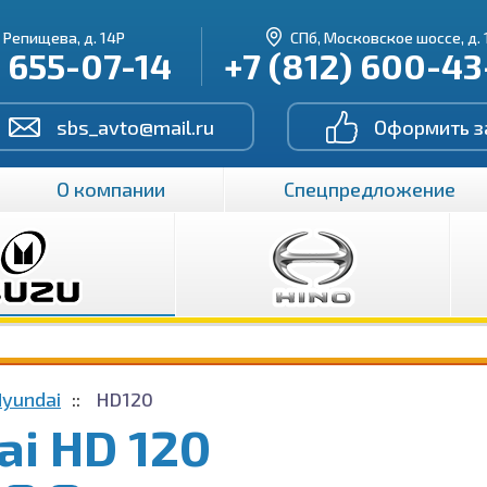
. Репищева, д. 14Р
СПб, Московское шоссе, д. 
) 655-07-14
+7 (812) 600-4
sbs_avto@mail.ru
Оформить з
О компании
Спецпредложение
Hyundai
HD120
ai HD 120