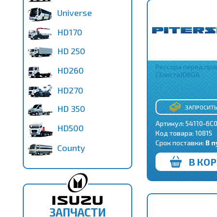
Universe
HD170
HD 250
Рессора перед.пра
HD260
(3листа)D6GA
HD270
HD 350
ЗАПРОСИТЬ
Артикул: 54110-6C
HD500
Код товара:
10815
Срок поставки:
В п
County
В КО
ЗАПЧАСТИ