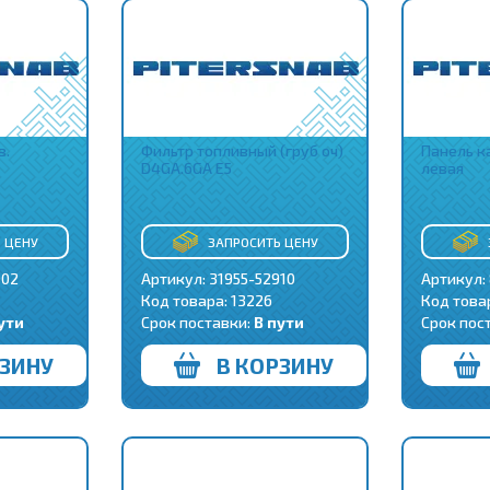
в.
Фильтр топливный (груб оч)
Панель к
D4GA.6GA E5
левая
 ЦЕНУ
ЗАПРОСИТЬ ЦЕНУ
002
Артикул: 31955-52910
Артикул:
Код товара:
13226
Код това
ути
Срок поставки:
В пути
Срок пос
РЗИНУ
В КОРЗИНУ