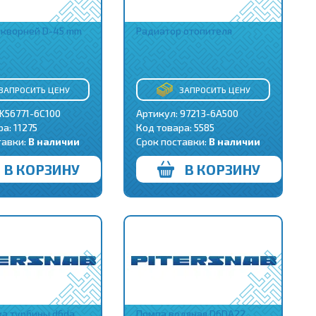
шкворней D-45 mm
Радиатор отопителя
ЗАПРОСИТЬ ЦЕНУ
ЗАПРОСИТЬ ЦЕНУ
 K56771-6C100
Артикул: 97213-6A500
ра:
11275
Код товара:
5585
тавки:
В наличии
Срок поставки:
В наличии
В КОРЗИНУ
В КОРЗИНУ
а турбины d6da
Помпа водяная D6DA22