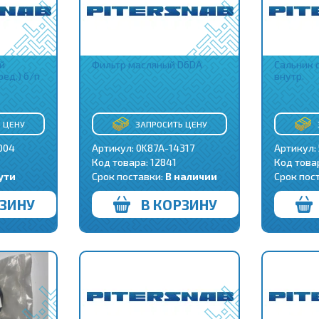
й
Фильтр масляный D6DA
Сальник 
ед.) б/п
внутр.
 ЦЕНУ
ЗАПРОСИТЬ ЦЕНУ
004
Артикул: 0K87A-14317
Артикул: 
Код товара:
12841
Код това
ути
Срок поставки:
В наличии
Срок пос
РЗИНУ
В КОРЗИНУ