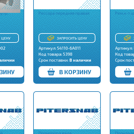
утр.
Рессора передняя правая
Рем.к-т 
 ЦЕНУ
ЗАПРОСИТЬ ЦЕНУ
002
Артикул: 54110-6A011
Артикул:
Код товара:
5398
Код това
наличии
Срок поставки:
В наличии
Срок пос
РЗИНУ
В КОРЗИНУ
ой
Промопора вала
Прокладк