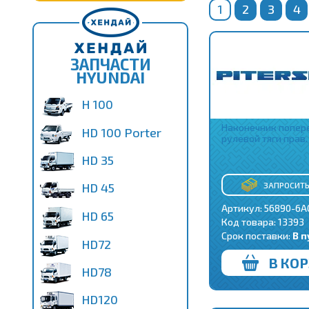
1
2
3
4
ЗАПЧАСТИ
HYUNDAI
H 100
Наконечник попер
HD 100 Porter
рулевой тяги прав.
HD 35
ЗАПРОСИТЬ
HD 45
Артикул: 56890-6A
HD 65
Код товара:
13393
Срок поставки:
В п
HD72
В КО
HD78
HD120