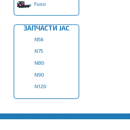
Fuso
ЗАПЧАСТИ JAC
N56
N75
N80
N90
N120