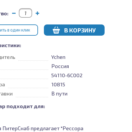
во:
В КОРЗИНУ
ИТЬ В ОДИН КЛИК
ристики:
дитель
Ychen
Россия
54110-6C002
ра
10815
тавки
В пути
ар подходит для:
 ПитерСнаб предлагает "Рессора