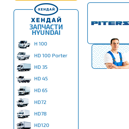
ЗАПЧАСТИ
HYUNDAI
H 100
HD 100 Porter
HD 35
HD 45
HD 65
HD72
HD78
HD120