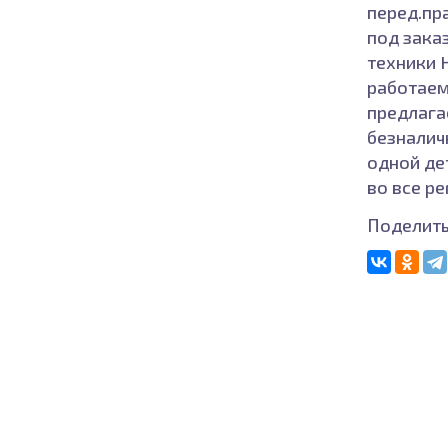
перед.пра
под зака
техники H
работаем
предлага
безналич
одной де
во все р
Поделить