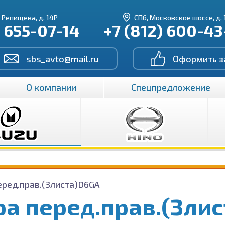
. Репищева, д. 14Р
СПб, Московское шоссе, д. 
) 655-07-14
+7 (812) 600-4
sbs_avto@mail.ru
Оформить з
О компании
Спецпредложение
еред.прав.(3листа)D6GA
ра перед.прав.(3ли