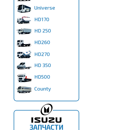
Universe
HD170
HD 250
HD260
HD270
HD 350
HD500
County
ЗАПЧАСТИ