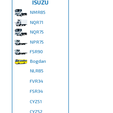
ISUZU
NMR85
NQR71
NQR75
NPR75
FSR90
Bogdan
NLR85
FVR34
FSR34
CYZ51
CYZ52