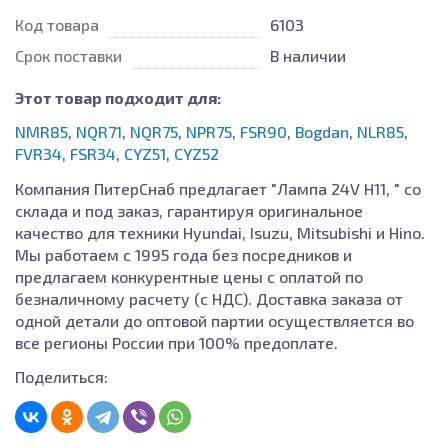
Код товара
6103
Срок поставки
В наличии
Этот товар подходит для:
NMR85
,
NQR71
,
NQR75
,
NPR75
,
FSR90
,
Bogdan
,
NLR85
,
FVR34
,
FSR34
,
CYZ51
,
CYZ52
Компания ПитерСнаб предлагает "Лампа 24V H11, " со
склада и под заказ, гарантируя оригинальное
качество для техники Hyundai, Isuzu, Mitsubishi и Hino.
Мы работаем с 1995 года без посредников и
предлагаем конкурентные цены с оплатой по
безналичному расчету (с НДС). Доставка заказа от
одной детали до оптовой партии осуществляется во
все регионы России при 100% предоплате.
Поделиться: