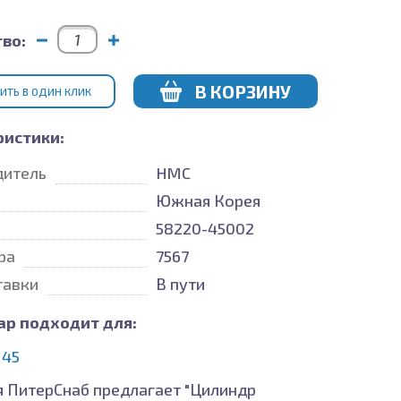
во:
В КОРЗИНУ
ИТЬ В ОДИН КЛИК
ристики:
дитель
HMC
Южная Корея
58220-45002
ра
7567
тавки
В пути
ар подходит для:
 45
 ПитерСнаб предлагает "Цилиндр