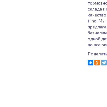
тормозно
склада и
качество 
Hino. Мы 
предлага
безналич
одной де
во все р
Поделить