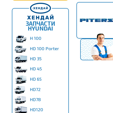
ЗАПЧАСТИ
HYUNDAI
H 100
HD 100 Porter
HD 35
HD 45
HD 65
HD72
HD78
HD120