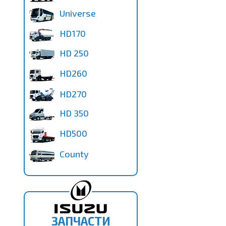
Universe
HD170
HD 250
HD260
HD270
HD 350
HD500
County
ЗАПЧАСТИ