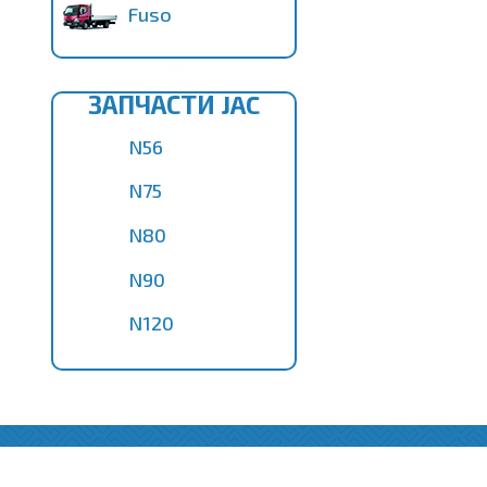
Fuso
ЗАПЧАСТИ JAC
N56
N75
N80
N90
N120