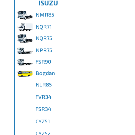
ISUZU
NMR85
NQR71
NQR75
NPR75
FSR90
Bogdan
NLR85
FVR34
FSR34
CYZ51
CYZ52