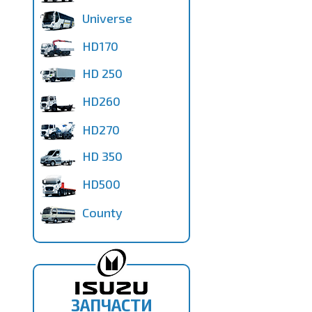
Universe
HD170
HD 250
HD260
HD270
HD 350
HD500
County
ЗАПЧАСТИ