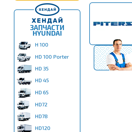
ЗАПЧАСТИ
HYUNDAI
H 100
HD 100 Porter
HD 35
HD 45
HD 65
HD72
HD78
HD120