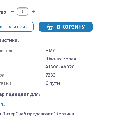
во:
В КОРЗИНУ
ИТЬ В ОДИН КЛИК
ристики:
дитель
HMC
Южная Корея
41300-4A020
ра
7233
тавки
В пути
ар подходит для:
 45
 ПитерСнаб предлагает "Корзина