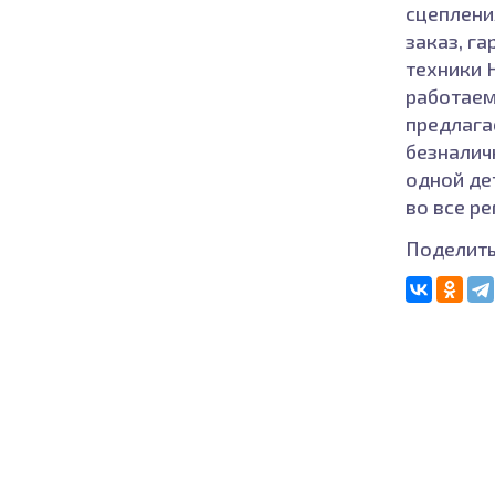
сцеплени
заказ, г
техники H
работаем
предлага
безналич
одной де
во все р
Поделить