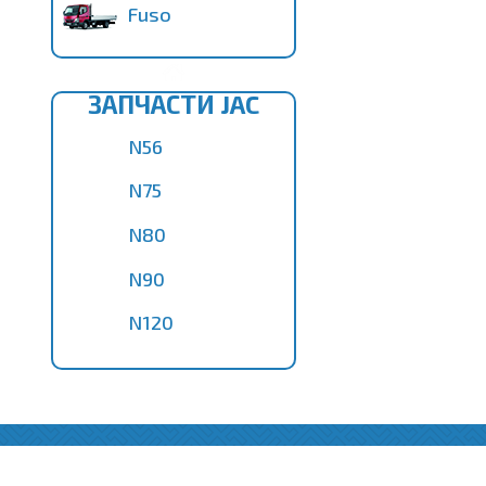
Fuso
ЗАПЧАСТИ JAC
N56
N75
N80
N90
N120