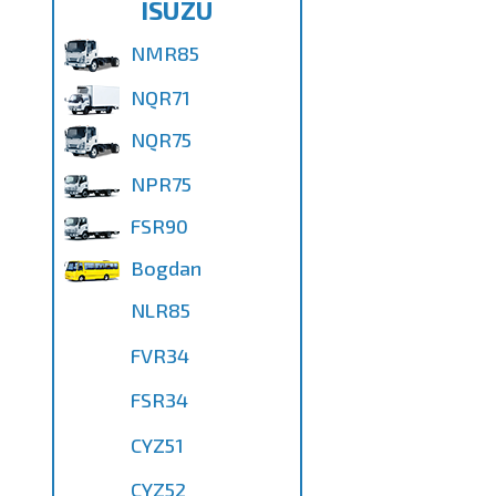
ISUZU
NMR85
NQR71
NQR75
NPR75
FSR90
Bogdan
NLR85
FVR34
FSR34
CYZ51
CYZ52