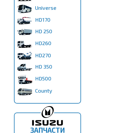
Universe
HD170
HD 250
HD260
HD270
HD 350
HD500
County
ЗАПЧАСТИ