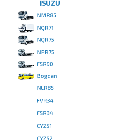
ISUZU
NMR85
NQR71
NQR75
NPR75
FSR90
Bogdan
NLR85
FVR34
FSR34
CYZ51
CYZ52