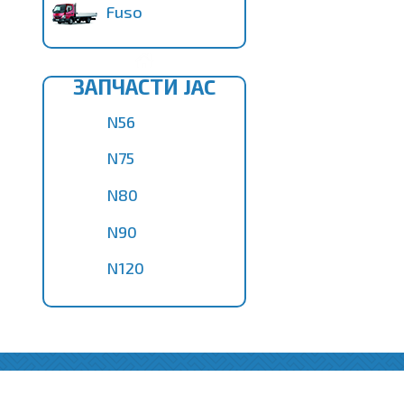
Fuso
ЗАПЧАСТИ JAC
N56
N75
N80
N90
N120