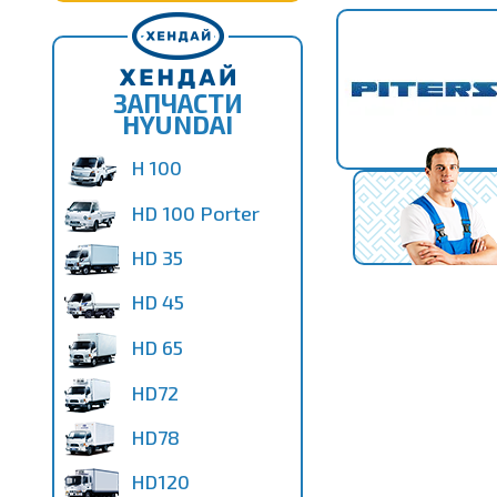
ЗАПЧАСТИ
HYUNDAI
H 100
HD 100 Porter
HD 35
HD 45
HD 65
HD72
HD78
HD120