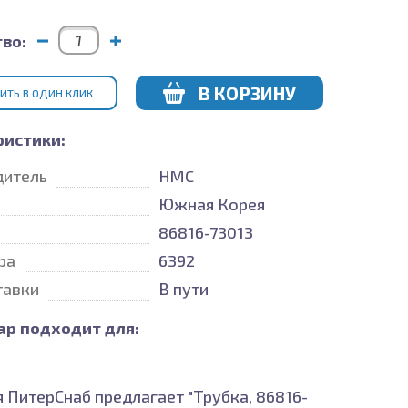
во:
В КОРЗИНУ
ИТЬ В ОДИН КЛИК
ристики:
дитель
HMC
Южная Корея
86816-73013
ра
6392
тавки
В пути
ар подходит для:
 ПитерСнаб предлагает "Трубка, 86816-