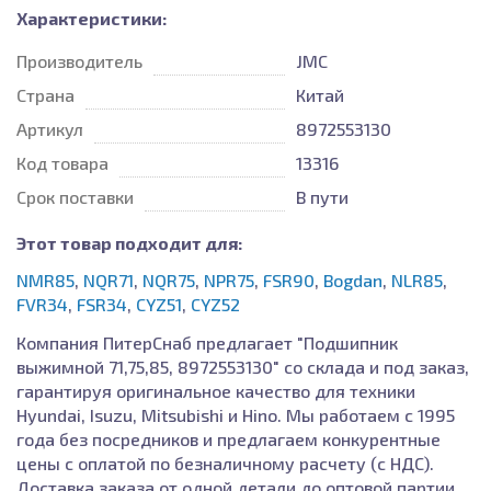
Характеристики:
Производитель
JMC
Страна
Китай
Артикул
8972553130
Код товара
13316
Срок поставки
В пути
Этот товар подходит для:
NMR85
,
NQR71
,
NQR75
,
NPR75
,
FSR90
,
Bogdan
,
NLR85
,
FVR34
,
FSR34
,
CYZ51
,
CYZ52
Компания ПитерСнаб предлагает "Подшипник
выжимной 71,75,85, 8972553130" со склада и под заказ,
гарантируя оригинальное качество для техники
Hyundai, Isuzu, Mitsubishi и Hino. Мы работаем с 1995
года без посредников и предлагаем конкурентные
цены с оплатой по безналичному расчету (с НДС).
Доставка заказа от одной детали до оптовой партии