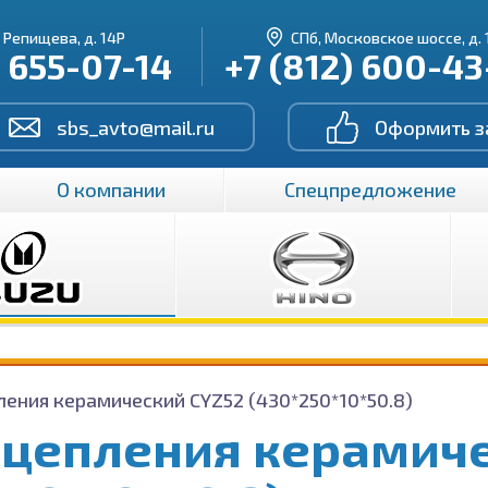
. Репищева, д. 14Р
СПб, Московское шоссе, д. 
) 655-07-14
+7 (812) 600-4
sbs_avto@mail.ru
Оформить з
О компании
Спецпредложение
ления керамический CYZ52 (430*250*10*50.8)
сцепления керамич