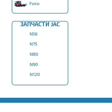
Fuso
ЗАПЧАСТИ JAC
N56
N75
N80
N90
N120