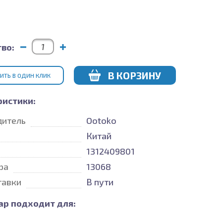
во:
В КОРЗИНУ
ИТЬ В ОДИН КЛИК
ристики:
дитель
Ootoko
Китай
1312409801
ра
13068
тавки
В пути
ар подходит для: