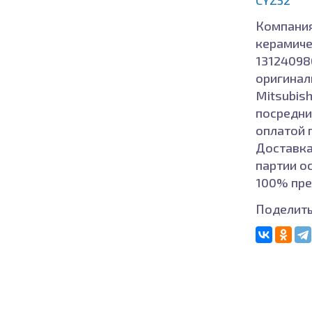
Компания
керамиче
131240980
оригиналь
Mitsubish
посредни
оплатой 
Доставка
партии о
100% пре
Поделить