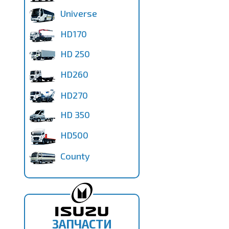
Universe
HD170
HD 250
HD260
HD270
HD 350
HD500
County
ЗАПЧАСТИ