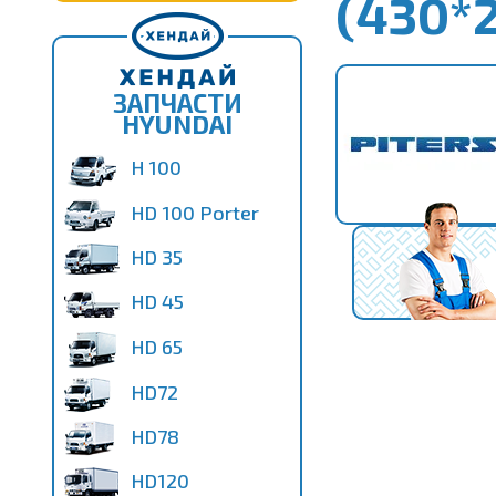
(430*2
ЗАПЧАСТИ
HYUNDAI
H 100
HD 100 Porter
HD 35
HD 45
HD 65
HD72
HD78
HD120