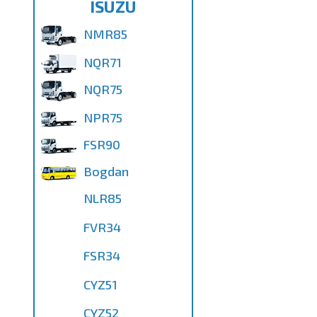
ISUZU
NMR85
NQR71
NQR75
NPR75
FSR90
Bogdan
NLR85
FVR34
FSR34
CYZ51
CYZ52