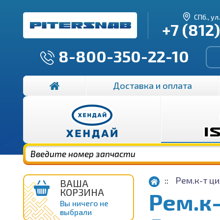
СПб., ул
+7 (812
8-800-350-22-10
Доставка и оплата
Рем.к-т ци
ВАША
КОРЗИНА
Рем.к-
Вы ничего не
выбрали