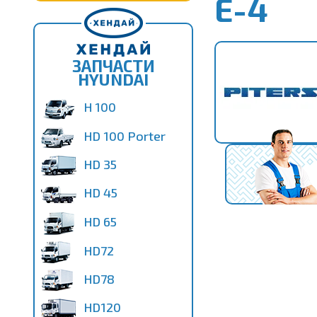
Е-4
ЗАПЧАСТИ
HYUNDAI
H 100
HD 100 Porter
HD 35
HD 45
HD 65
HD72
HD78
HD120