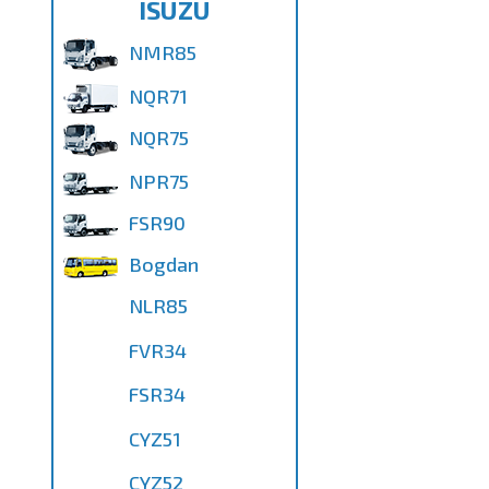
ISUZU
NMR85
NQR71
NQR75
NPR75
FSR90
Bogdan
NLR85
FVR34
FSR34
CYZ51
CYZ52