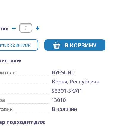
во:
В КОРЗИНУ
ИТЬ В ОДИН КЛИК
ристики:
дитель
HYESUNG
Корея, Республика
58301-5KA11
ра
13010
тавки
В наличии
ар подходит для: