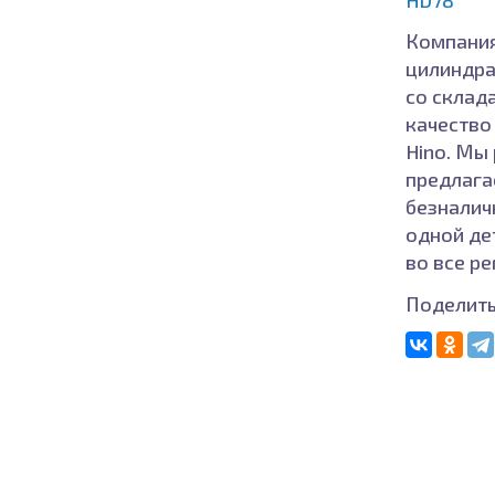
Компания
цилиндра 
со склада
качество 
Hino. Мы 
предлага
безналич
одной де
во все р
Поделить