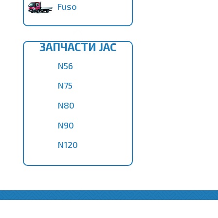
Fuso
ЗАПЧАСТИ JAC
N56
N75
N80
N90
N120