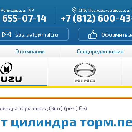
. Репищева, д. 14Р
СПб, Московское шоссе, д. 
) 655-07-14
+7 (812) 600-4
sbs_avto@mail.ru
Оформить з
О компании
Спецпредложение
линдра торм.перед.(3шт) (рез.) Е-4
т цилиндра торм.пе