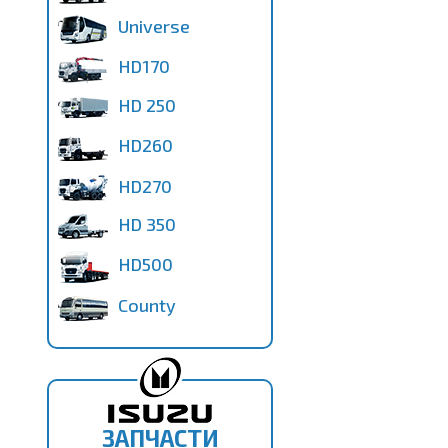
Universe
HD170
HD 250
HD260
HD270
HD 350
HD500
County
ЗАПЧАСТИ