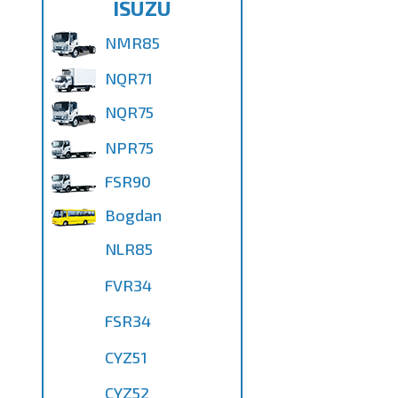
ISUZU
NMR85
NQR71
NQR75
NPR75
FSR90
Bogdan
NLR85
FVR34
FSR34
CYZ51
CYZ52