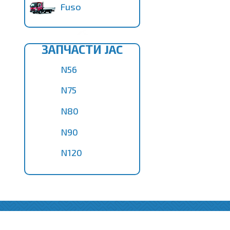
Fuso
ЗАПЧАСТИ JAC
N56
N75
N80
N90
N120