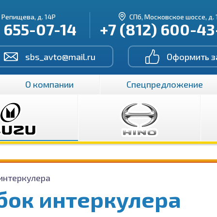
. Репищева, д. 14Р
СПб, Московское шоссе, д. 
) 655-07-14
+7 (812) 600-4
sbs_avto@mail.ru
Оформить з
О компании
Спецпредложение
интеркулера
бок интеркулера