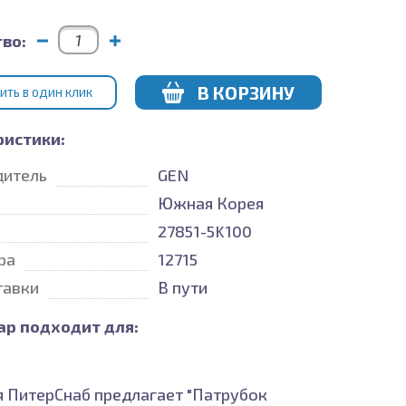
во:
В КОРЗИНУ
ИТЬ В ОДИН КЛИК
ристики:
дитель
GEN
Южная Корея
27851-5K100
ра
12715
тавки
В пути
ар подходит для:
 ПитерСнаб предлагает "Патрубок