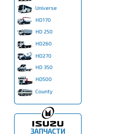
Universe
HD170
HD 250
HD260
HD270
HD 350
HD500
County
ЗАПЧАСТИ