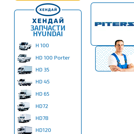
ЗАПЧАСТИ
HYUNDAI
H 100
HD 100 Porter
HD 35
HD 45
HD 65
HD72
HD78
HD120