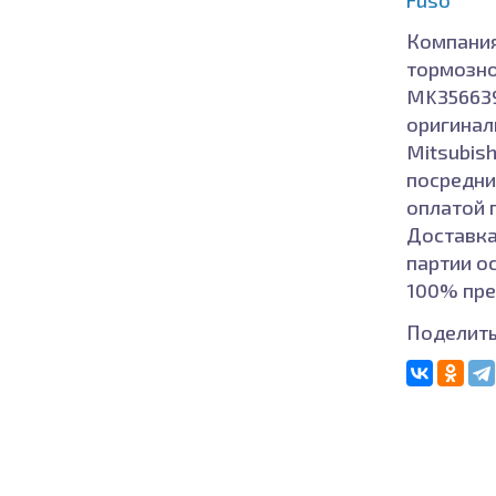
Компания
тормозно
MK356639"
оригиналь
Mitsubish
посредни
оплатой 
Доставка
партии о
100% пре
Поделить