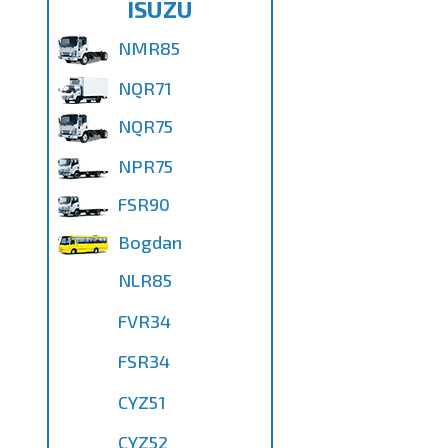
ISUZU
NMR85
NQR71
NQR75
NPR75
FSR90
Bogdan
NLR85
FVR34
FSR34
CYZ51
CYZ52