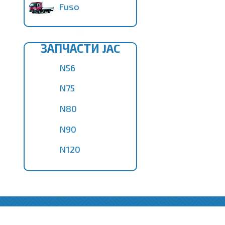
Fuso
ЗАПЧАСТИ JAC
N56
N75
N80
N90
N120