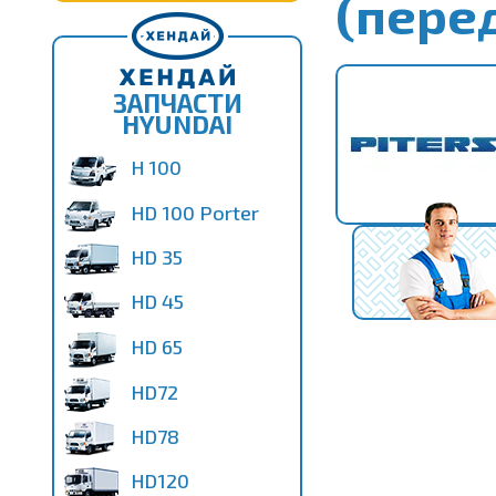
(пере
ЗАПЧАСТИ
HYUNDAI
H 100
HD 100 Porter
HD 35
HD 45
HD 65
HD72
HD78
HD120