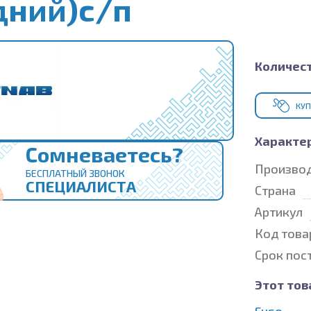
дний)с/п
Количест
КУП
Характе
Сомневаетесь?
Произво
БЕСПЛАТНЫЙ ЗВОНОК
СПЕЦИАЛИСТА
Страна
Артикул
Код това
Срок пос
Этот тов
Fuso