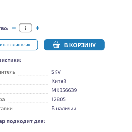
во:
В КОРЗИНУ
ИТЬ В ОДИН КЛИК
ристики:
дитель
SKV
Китай
MK356639
ра
12805
тавки
В наличии
ар подходит для: