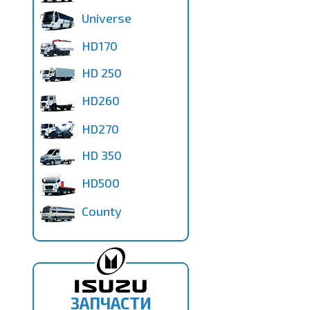
Universe
HD170
HD 250
HD260
HD270
HD 350
HD500
County
ЗАПЧАСТИ