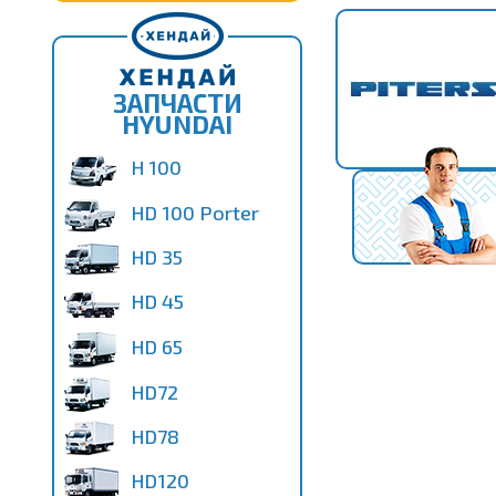
ЗАПЧАСТИ
HYUNDAI
H 100
HD 100 Porter
HD 35
HD 45
HD 65
HD72
HD78
HD120