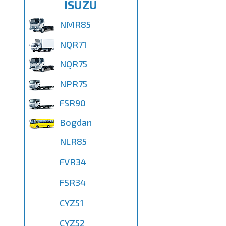
ISUZU
NMR85
NQR71
NQR75
NPR75
FSR90
Bogdan
NLR85
FVR34
FSR34
CYZ51
CYZ52