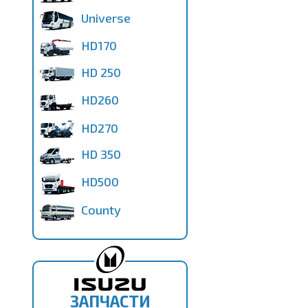
Universe
HD170
HD 250
HD260
HD270
HD 350
HD500
County
ЗАПЧАСТИ