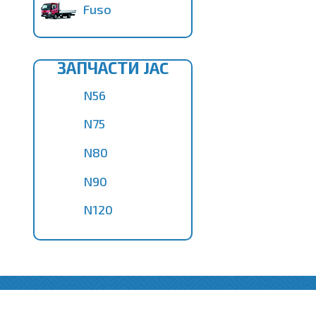
Fuso
ЗАПЧАСТИ JAC
N56
N75
N80
N90
N120