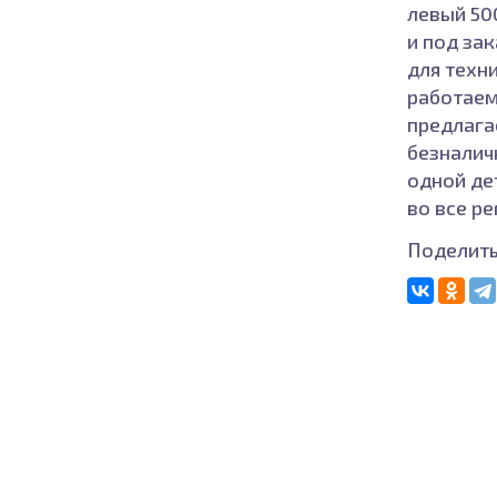
левый 50
и под за
для техни
работаем
предлага
безналич
одной де
во все р
Поделить