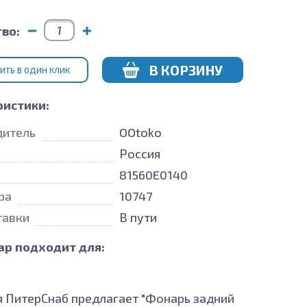
во:
В КОРЗИНУ
ИТЬ В ОДИН КЛИК
ристики:
дитель
OOtoko
Россия
81560E0140
ра
10747
тавки
В пути
ар подходит для:
 ПитерСнаб предлагает "Фонарь задний