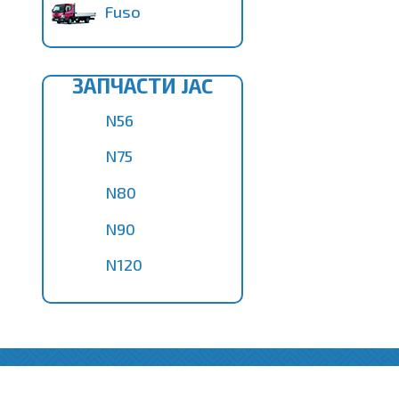
Fuso
ЗАПЧАСТИ JAC
N56
N75
N80
N90
N120