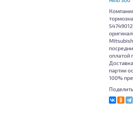
Компания
тормозна
S47490126
оригиналь
Mitsubish
посредни
оплатой 
Доставка
партии о
100% пре
Поделить