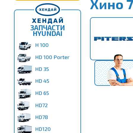
Хино 
ЗАПЧАСТИ
HYUNDAI
H 100
HD 100 Porter
HD 35
HD 45
HD 65
HD72
HD78
HD120