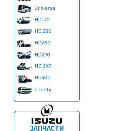
Universe
HD170
HD 250
HD260
HD270
HD 350
HD500
County
ЗАПЧАСТИ