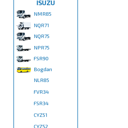
ISUZU
NMR85
NQR71
NQR75
NPR75
FSR90
Bogdan
NLR85
FVR34
FSR34
CYZ51
CYZ52