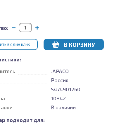
во:
В КОРЗИНУ
ИТЬ В ОДИН КЛИК
ристики:
дитель
JAPACO
Россия
S474901260
ра
10842
тавки
В наличии
ар подходит для: