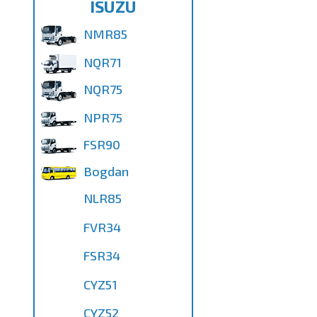
ISUZU
NMR85
NQR71
NQR75
NPR75
FSR90
Bogdan
NLR85
FVR34
FSR34
CYZ51
CYZ52