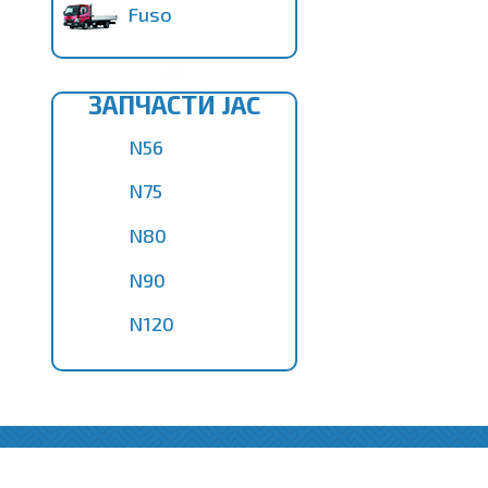
Fuso
ЗАПЧАСТИ JAC
N56
N75
N80
N90
N120