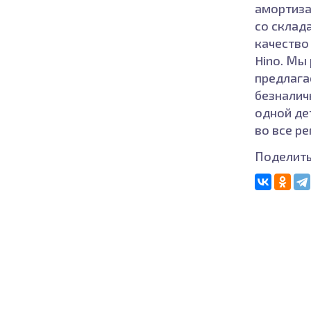
амортиза
со склада
качество 
Hino. Мы 
предлага
безналич
одной де
во все р
Поделить