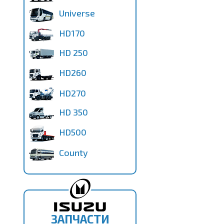
Universe
HD170
HD 250
HD260
HD270
HD 350
HD500
County
ЗАПЧАСТИ