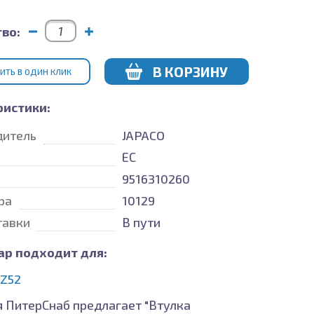
во:
В КОРЗИНУ
ИТЬ В ОДИН КЛИК
ристики:
дитель
JAPACO
ЕС
9516310260
ра
10129
тавки
В пути
ар подходит для:
Z52
 ПитерСнаб предлагает "Втулка