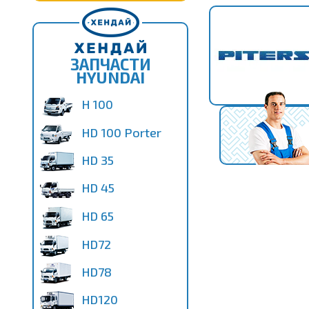
ЗАПЧАСТИ
HYUNDAI
H 100
HD 100 Porter
HD 35
HD 45
HD 65
HD72
HD78
HD120