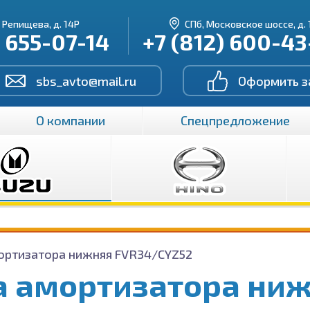
. Репищева, д. 14Р
СПб, Московское шоссе, д. 
) 655-07-14
+7 (812) 600-4
sbs_avto@mail.ru
Оформить з
О компании
Спецпредложение
ортизатора нижняя FVR34/CYZ52
а амортизатора ни