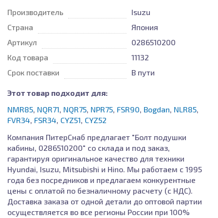
Производитель
Isuzu
Страна
Япония
Артикул
0286510200
Код товара
11132
Срок поставки
В пути
Этот товар подходит для:
NMR85
,
NQR71
,
NQR75
,
NPR75
,
FSR90
,
Bogdan
,
NLR85
,
FVR34
,
FSR34
,
CYZ51
,
CYZ52
Компания ПитерСнаб предлагает "Болт подушки
кабины, 0286510200" со склада и под заказ,
гарантируя оригинальное качество для техники
Hyundai, Isuzu, Mitsubishi и Hino. Мы работаем с 1995
года без посредников и предлагаем конкурентные
цены с оплатой по безналичному расчету (с НДС).
Доставка заказа от одной детали до оптовой партии
осуществляется во все регионы России при 100%