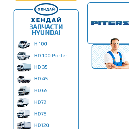
ЗАПЧАСТИ
HYUNDAI
H 100
HD 100 Porter
HD 35
HD 45
HD 65
HD72
HD78
HD120