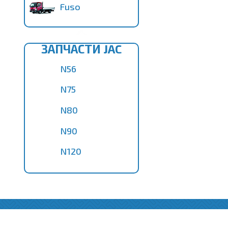
Fuso
ЗАПЧАСТИ JAC
N56
N75
N80
N90
N120