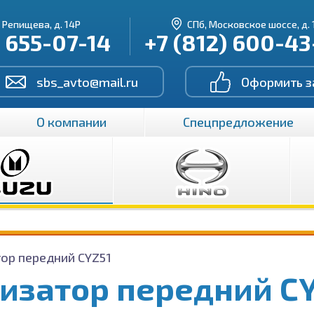
. Репищева, д. 14Р
СПб, Московское шоссе, д. 
) 655-07-14
+7 (812) 600-4
sbs_avto@mail.ru
Оформить з
О компании
Спецпредложение
ор передний CYZ51
изатор передний C