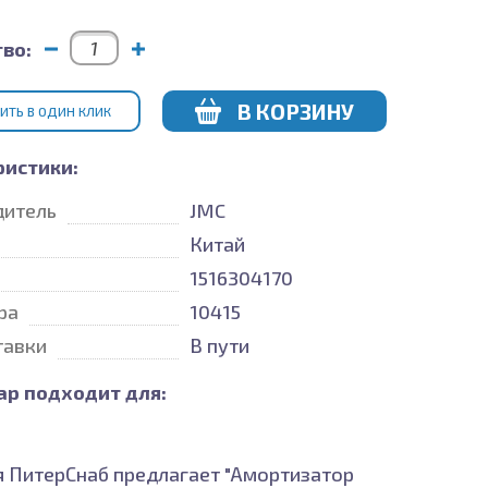
во:
В КОРЗИНУ
ИТЬ В ОДИН КЛИК
ристики:
дитель
JMC
Китай
1516304170
ра
10415
тавки
В пути
ар подходит для:
 ПитерСнаб предлагает "Амортизатор