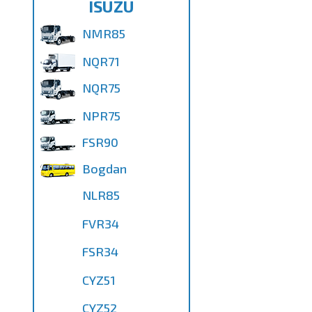
ISUZU
NMR85
NQR71
NQR75
NPR75
FSR90
Bogdan
NLR85
FVR34
FSR34
CYZ51
CYZ52