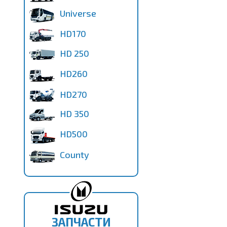
Universe
HD170
HD 250
HD260
HD270
HD 350
HD500
County
ЗАПЧАСТИ