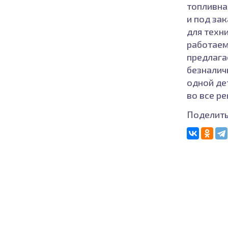
топливна
и под за
для техни
работаем
предлага
безналич
одной де
во все р
Поделить