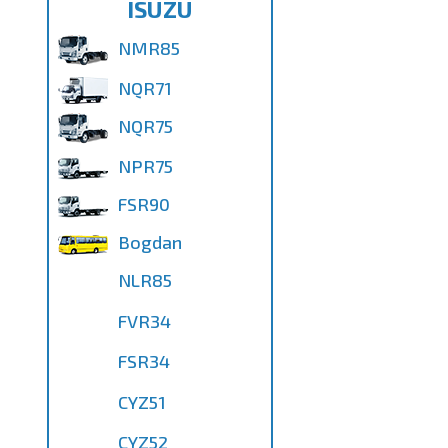
ISUZU
NMR85
NQR71
NQR75
NPR75
FSR90
Bogdan
NLR85
FVR34
FSR34
CYZ51
CYZ52