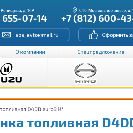
. Репищева, д. 14Р
СПб, Московское шоссе, д. 
) 655-07-14
+7 (812) 600-4
sbs_avto@mail.ru
Оформить з
О компании
Спецпредложение
топливная D4DD euro3 К*
нка топливная D4DD