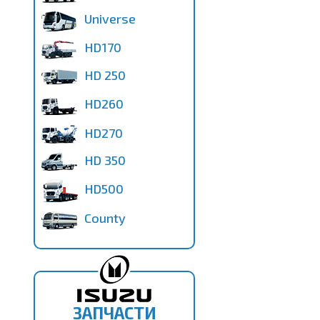
Universe
HD170
HD 250
HD260
HD270
HD 350
HD500
County
ЗАПЧАСТИ