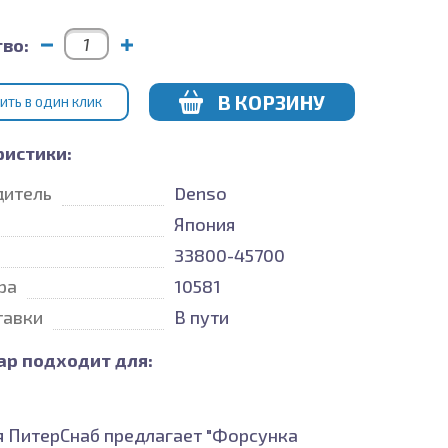
во:
В КОРЗИНУ
ИТЬ В ОДИН КЛИК
ристики:
дитель
Denso
Япония
33800-45700
ра
10581
тавки
В пути
ар подходит для:
 ПитерСнаб предлагает "Форсунка