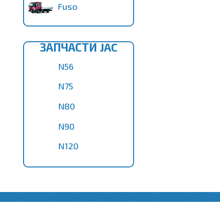
Fuso
ЗАПЧАСТИ JAC
N56
N75
N80
N90
N120