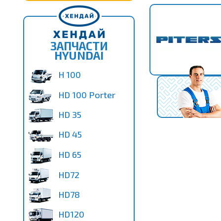
ЗАПЧАСТИ
HYUNDAI
H 100
HD 100 Porter
HD 35
HD 45
HD 65
HD72
HD78
HD120