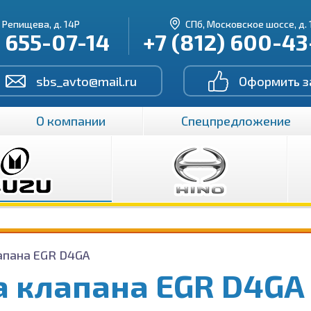
. Репищева, д. 14Р
СПб, Московское шоссе, д. 
) 655-07-14
+7 (812) 600-4
sbs_avto@mail.ru
Оформить з
О компании
Спецпредложение
апана EGR D4GA
а клапана EGR D4GA