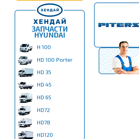
ЗАПЧАСТИ
HYUNDAI
H 100
HD 100 Porter
HD 35
HD 45
HD 65
HD72
HD78
HD120