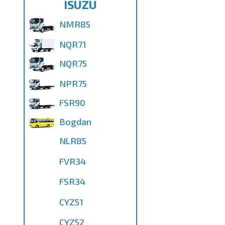
ISUZU
NMR85
NQR71
NQR75
NPR75
FSR90
Bogdan
NLR85
FVR34
FSR34
CYZ51
CYZ52