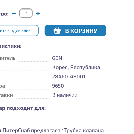
во:
В КОРЗИНУ
ИТЬ В ОДИН КЛИК
ристики:
дитель
GEN
Корея, Республика
28460-48001
ра
9650
тавки
В наличии
ар подходит для:
 ПитерСнаб предлагает "Трубка клапана