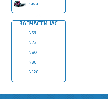
Fuso
ЗАПЧАСТИ JAC
N56
N75
N80
N90
N120