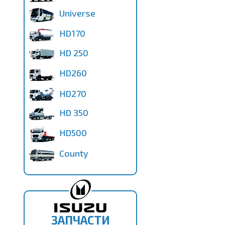
Universe
HD170
HD 250
HD260
HD270
HD 350
HD500
County
ЗАПЧАСТИ