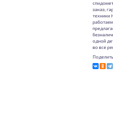
спидометр
заказ, г
техники H
работаем
предлага
безналич
одной де
во все р
Поделить