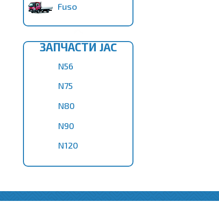
Fuso
ЗАПЧАСТИ JAC
N56
N75
N80
N90
N120