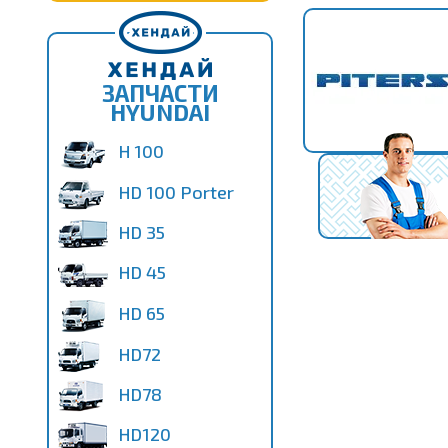
ЗАПЧАСТИ
HYUNDAI
H 100
HD 100 Porter
HD 35
HD 45
HD 65
HD72
HD78
HD120