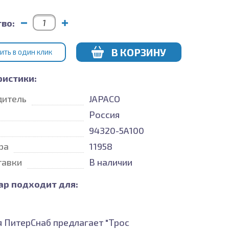
во:
В КОРЗИНУ
ИТЬ В ОДИН КЛИК
ристики:
дитель
JAPACO
Россия
94320-5A100
ра
11958
тавки
В наличии
ар подходит для:
 ПитерСнаб предлагает "Трос