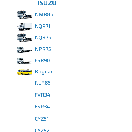
ISUZU
NMR85
NQR71
NQR75
NPR75
FSR90
Bogdan
NLR85
FVR34
FSR34
CYZ51
CYZ52