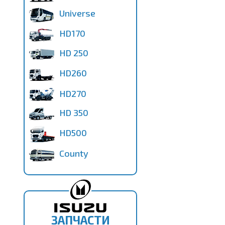
Universe
HD170
HD 250
HD260
HD270
HD 350
HD500
County
ЗАПЧАСТИ