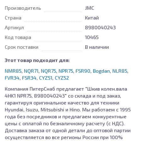
Производитель
JMC
Страна
Китай
Артикул
8980040243
Код товара
10465
Срок поставки
В наличии
Этот товар подходит для:
NMR85
,
NQR71
,
NQR75
,
NPR75
,
FSR90
,
Bogdan
,
NLR85
,
FVR34
,
FSR34
,
CYZ51
,
CYZ52
Компания ПитерСнаб предлагает "Шкив колен.вала
4HK1 NPR75, 8980040243" со склада и под заказ,
гарантируя оригинальное качество для техники
Hyundai, Isuzu, Mitsubishi и Hino. Мы работаем с 1995
года без посредников и предлагаем конкурентные
цены с оплатой по безналичному расчету (с НДС).
Доставка заказа от одной детали до оптовой партии
осуществляется во все регионы России при 100%