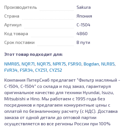
Производитель
Sakura
Страна
Япония
Артикул
C-1504
Код товара
4860
Срок поставки
В пути
Этот товар подходит для:
NMR85
,
NQR71
,
NQR75
,
NPR75
,
FSR90
,
Bogdan
,
NLR85
,
FVR34
,
FSR34
,
CYZ51
,
CYZ52
Компания ПитерСнаб предлагает "Фильтр масляный -
С-1504, C-1504" со склада и под заказ, гарантируя
оригинальное качество для техники Hyundai, Isuzu,
Mitsubishi и Hino. Мы работаем с 1995 года без
посредников и предлагаем конкурентные цены с
оплатой по безналичному расчету (с НДС). Доставка
заказа от одной детали до оптовой партии
осуществляется во все регионы России при 100%