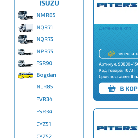
ISUZU
NMR85
NQR71
Датчик зх в кпп
NQR75
NPR75
ЗАПРОСИТЬ
FSR90
Артикул: 93830-45
Код товара:
10731
Bogdan
Срок поставки:
В 
NLR85
В КО
FVR34
FSR34
CYZ51
CYZ52