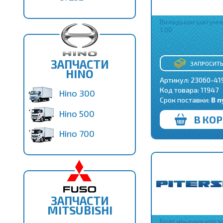
Вкладыши шатунны
1.00
ЗАПЧАСТИ
ЗАПРОСИТЬ
HINO
Артикул: 23060-41
Код товара:
11947
Hino 300
Срок поставки:
В п
Hino 500
В КО
Hino 700
ЗАПЧАСТИ
MITSUBISHI
Болт крышки кпп в