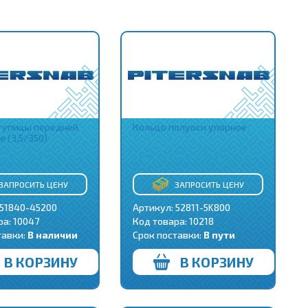
тупицы передней
Кольцо полуоси упорное
 (3,5/350)
ЗАПРОСИТЬ ЦЕНУ
ЗАПРОСИТЬ ЦЕНУ
 51840-45200
Артикул: 52811-5K800
ра:
10047
Код товара:
10218
тавки:
В наличии
Срок поставки:
В пути
В КОРЗИНУ
В КОРЗИНУ