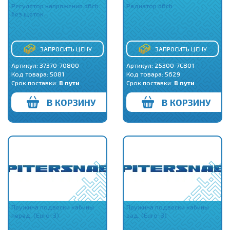
Регулятор напряжения d6cb
Радиатор d6cb
без щеток
ЗАПРОСИТЬ ЦЕНУ
ЗАПРОСИТЬ ЦЕНУ
Артикул: 37370-70800
Артикул: 25300-7C801
Код товара:
5081
Код товара:
5629
Срок поставки:
В пути
Срок поставки:
В пути
В КОРЗИНУ
В КОРЗИНУ
Пружина подвески кабины
Пружина подвески кабины
перед. (Euro-3)
зад. (Euro-3)