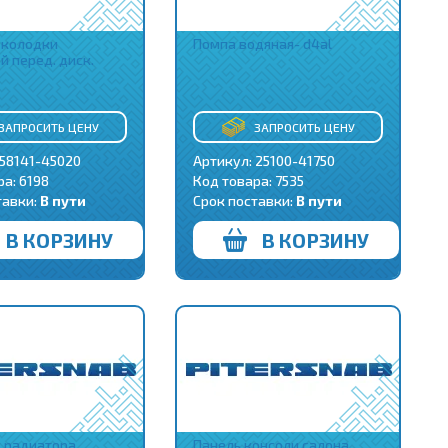
 колодки
Помпа водяная- d4al
й перед. диск.
ЗАПРОСИТЬ ЦЕНУ
ЗАПРОСИТЬ ЦЕНУ
 58141-45020
Артикул: 25100-41750
ра:
6198
Код товара:
7535
тавки:
В пути
Срок поставки:
В пути
В КОРЗИНУ
В КОРЗИНУ
 радиатора
Панель консоли салона