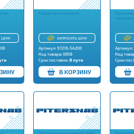
унки
Радиатор отопителя
Пружина
тормозно
 ЦЕНУ
ЗАПРОСИТЬ ЦЕНУ
100
Артикул: 97216-5A200
Артикул:
Код товара:
6858
Код това
ути
Срок поставки:
В пути
Срок пос
РЗИНУ
В КОРЗИНУ
цы
Подшипник выжимной d4dd
Патрубок