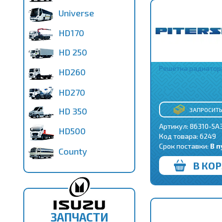
Universe
HD170
HD 250
Решётка радиатор
HD260
HD270
HD 350
ЗАПРОСИТЬ
Артикул: 86310-5A
HD500
Код товара:
6249
Срок поставки:
В п
County
В КО
ЗАПЧАСТИ