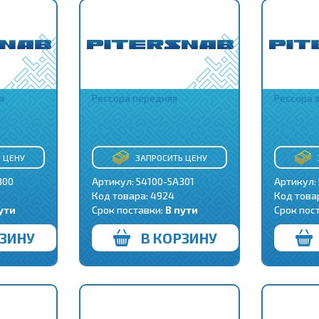
а
Рессора передняя
Рессора з
 ЦЕНУ
ЗАПРОСИТЬ ЦЕНУ
300
Артикул: 54100-5A301
Артикул:
Код товара:
4924
Код това
ути
Срок поставки:
В пути
Срок пос
РЗИНУ
В КОРЗИНУ