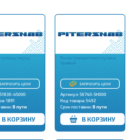
ступицы перед
Рычаг поворотного кулака
правый
ЗАПРОСИТЬ ЦЕНУ
ЗАПРОСИТЬ ЦЕНУ
 51830-45000
Артикул: 56740-5H000
ра:
1891
Код товара:
5492
тавки:
В пути
Срок поставки:
В пути
В КОРЗИНУ
В КОРЗИНУ