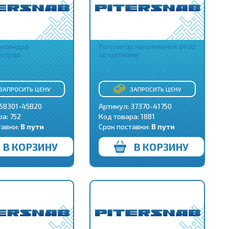
цилиндра
Регулятор напряжения d4dd
н.прав.
со щетками
ЗАПРОСИТЬ ЦЕНУ
ЗАПРОСИТЬ ЦЕНУ
 58301-45B20
Артикул: 37370-41750
ра:
752
Код товара:
1881
тавки:
В пути
Срок поставки:
В пути
В КОРЗИНУ
В КОРЗИНУ