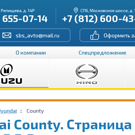
. Репищева, д. 14Р
СПб, Московское шоссе, д. 
) 655-07-14
+7 (812) 600-4
sbs_avto@mail.ru
Оформить з
О компании
Спецпредложение
Hyundai
County
i County. Страница