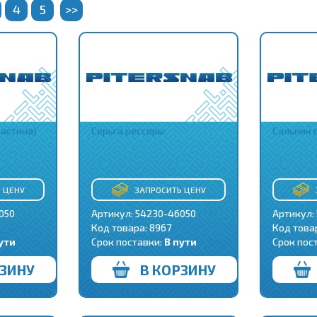
4
5
>>
ластина)
Серьга рессоры
Сальник 
 ЦЕНУ
ЗАПРОСИТЬ ЦЕНУ
050
Артикул: 54230-46050
Артикул:
Код товара:
8967
Код това
ути
Срок поставки:
В пути
Срок пос
РЗИНУ
В КОРЗИНУ