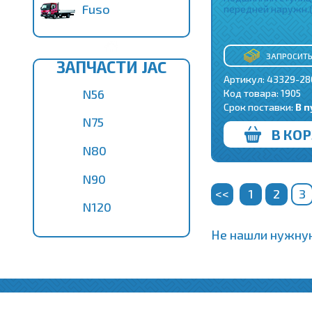
Fuso
передней наружн.
ЗАПРОСИТЬ
ЗАПЧАСТИ JAC
Артикул: 43329-28
N56
Код товара:
1905
Срок поставки:
В п
N75
В КО
N80
N90
<<
1
2
3
N120
Не нашли нужную