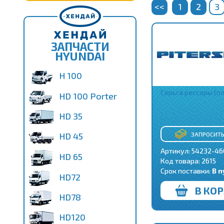
<<
1
2
3
ЗАПЧАСТИ
HYUNDAI
H 100
Серьга рессоры (п
HD 100 Porter
HD 35
ЗАПРОСИТЬ
HD 45
Артикул: 54232-46
HD 65
Код товара:
2615
Срок поставки:
В п
HD72
В КО
HD78
HD120