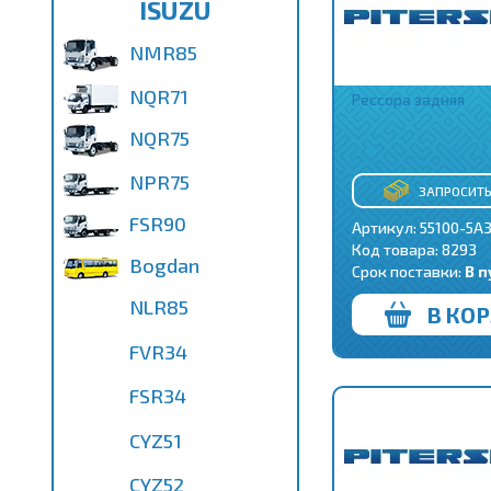
ISUZU
NMR85
NQR71
Рессора задняя
NQR75
NPR75
ЗАПРОСИТЬ
FSR90
Артикул: 55100-5A
Код товара:
8293
Bogdan
Срок поставки:
В п
NLR85
В КО
FVR34
FSR34
CYZ51
CYZ52