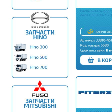
Распылитель форс
d4da (093400-7571)
ЗАПЧАСТИ
ЗАПРОСИТЬ
HINO
Артикул: 33810-45
Код товара:
6680
Hino 300
Срок поставки:
В п
Hino 500
В КО
Hino 700
ЗАПЧАСТИ
MITSUBISHI
Подшипник ступи