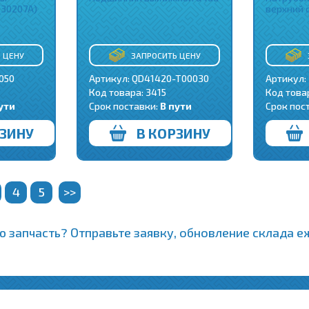
(30207A)
верхний 
 ЦЕНУ
ЗАПРОСИТЬ ЦЕНУ
050
Артикул: QD41420-T00030
Артикул:
Код товара:
3415
Код това
ути
Срок поставки:
В пути
Срок пос
РЗИНУ
В КОРЗИНУ
4
5
>>
 запчасть? Отправьте заявку, обновление склада 