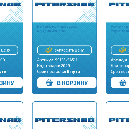
Ремень компрессора
Рем.к-т 
кондиционера
торм.зад
 ЦЕНУ
ЗАПРОСИТЬ ЦЕНУ
300
Артикул: 99135-5A511
Артикул:
Код товара:
2029
Код това
ути
Срок поставки:
В пути
Срок пос
РЗИНУ
В КОРЗИНУ