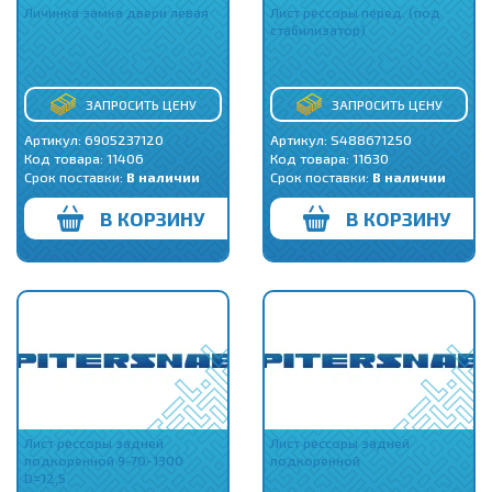
Личинка замка двери левая
Лист рессоры перед. (под
стабилизатор)
ЗАПРОСИТЬ ЦЕНУ
ЗАПРОСИТЬ ЦЕНУ
Артикул: 6905237120
Артикул: S488671250
Код товара:
11406
Код товара:
11630
Срок поставки:
В наличии
Срок поставки:
В наличии
В КОРЗИНУ
В КОРЗИНУ
Лист рессоры задней
Лист рессоры задней
подкоренной 9-70-1300
подкоренной
D=12,5