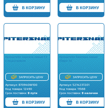
В КОРЗИНУ
В КОРЗИНУ
Кронштейн зеркала левый E3
Кронштейн бампера левый
c подогревом
(Евро-4)
ЗАПРОСИТЬ ЦЕНУ
ЗАПРОСИТЬ ЦЕНУ
Артикул: 870940W100
Артикул: 5214237201
Код товара:
12490
Код товара:
11568
Срок поставки:
В пути
Срок поставки:
В наличии
В КОРЗИНУ
В КОРЗИНУ