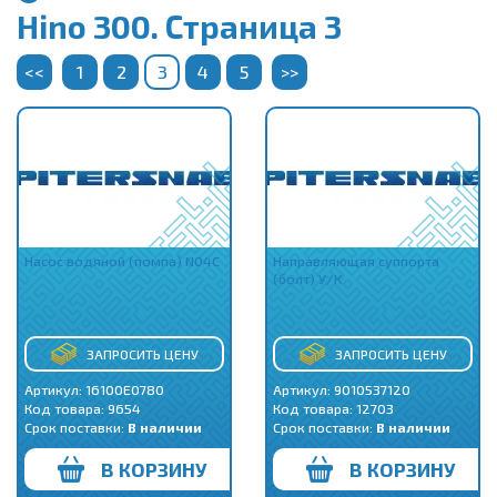
Hino 300. Страница 3
<<
1
2
3
4
5
>>
Насос водяной (помпа) N04C
Направляющая суппорта
(болт) У/К
ЗАПРОСИТЬ ЦЕНУ
ЗАПРОСИТЬ ЦЕНУ
Артикул: 16100E0780
Артикул: 9010537120
Код товара:
9654
Код товара:
12703
Срок поставки:
В наличии
Срок поставки:
В наличии
В КОРЗИНУ
В КОРЗИНУ